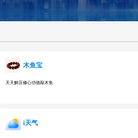
木鱼宝
天天解压修心功德敲木鱼
i天气